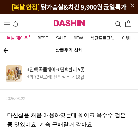
DASHIN
복날 계이득
BEST
SALE
NEW
식단프로그램
이벤트&
상품후기 상세
고단백 곡물쉐이크 단백한끼 5종
한끼 72칼로리! 단백질 최대 18g!
2026.06.22
다신샵을 처음 애용하였는데 쉐이크 옥수수 검은
콩 맛있어요. 계속 구매할거 같아요