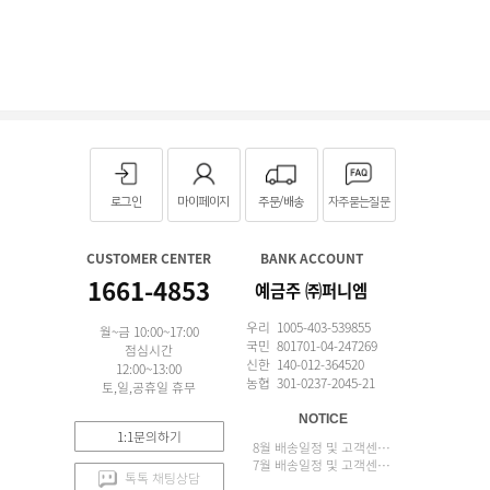
로그인
마이페이지
주문/배송
자주묻는질문
CUSTOMER CENTER
BANK ACCOUNT
1661-4853
예금주 ㈜퍼니엠
우리 1005-403-539855
월~금 10:00~17:00
국민 801701-04-247269
점심시간
신한 140-012-364520
12:00~13:00
농협 301-0237-2045-21
토,일,공휴일 휴무
NOTICE
1:1문의하기
8월 배송일정 및 고객센터 업무 안내
7월 배송일정 및 고객센터 업무 안내
톡톡 채팅상담