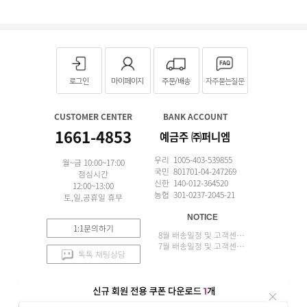
로그인
마이페이지
주문/배송
자주묻는질문
CUSTOMER CENTER
BANK ACCOUNT
1661-4853
예금주 ㈜퍼니엠
우리 1005-403-539855
월~금 10:00~17:00
국민 801701-04-247269
점심시간
신한 140-012-364520
12:00~13:00
농협 301-0237-2045-21
토,일,공휴일 휴무
NOTICE
1:1문의하기
8월 배송일정 및 고객센터 업무 안내
7월 배송일정 및 고객센터 업무 안내
톡톡 채팅상담
APP 설치