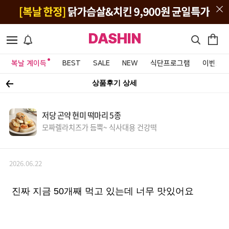
DASHIN
복날 계이득
BEST
SALE
NEW
식단프로그램
이벤트&
상품후기 상세
저당 곤약 현미 떡마리 5종
모짜렐라치즈가 듬뿍~ 식사대용 건강떡
2026.06.22
진짜 지금 50개째 먹고 있는데 너무 맛있어요