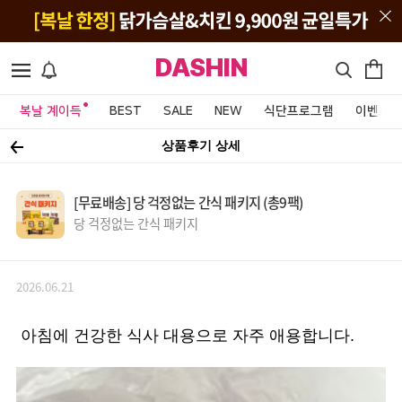
DASHIN
복날 계이득
BEST
SALE
NEW
식단프로그램
이벤트&
상품후기 상세
[무료배송] 당 걱정없는 간식 패키지 (총9팩)
당 걱정없는 간식 패키지
2026.06.21
아침에 건강한 식사 대용으로 자주 애용합니다.