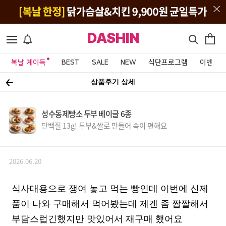
DASHIN
복날 계이득
BEST
SALE
NEW
식단프로그램
이벤트&
상품후기 상세
성수동제빵소 두부 베이글 6종
단백질 13g! 두부&쌀로 만들어 속이 편해요
2026.06.20
식사대용으로 쟁여 놓고 먹는 빵인데 이번에 신제
품이 나와 구매해서 먹어봤는데 제겐 좀 짭짤해서
부담스럽긴했지만 맛있어서 재구매 했어요