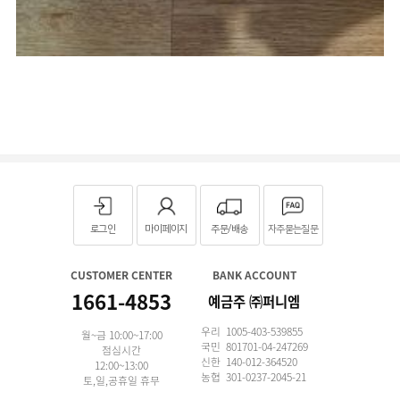
로그인
마이페이지
주문/배송
자주묻는질문
CUSTOMER CENTER
BANK ACCOUNT
1661-4853
예금주 ㈜퍼니엠
우리 1005-403-539855
월~금 10:00~17:00
국민 801701-04-247269
점심시간
신한 140-012-364520
12:00~13:00
농협 301-0237-2045-21
토,일,공휴일 휴무