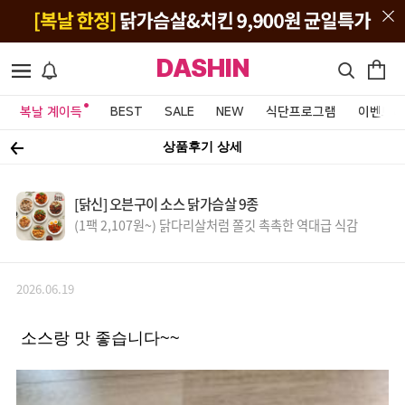
DASHIN
복날 계이득
BEST
SALE
NEW
식단프로그램
이벤트&
상품후기 상세
[닭신] 오븐구이 소스 닭가슴살 9종
(1팩 2,107원~) 닭다리살처럼 쫄깃 촉촉한 역대급 식감
2026.06.19
소스랑 맛 좋습니다~~