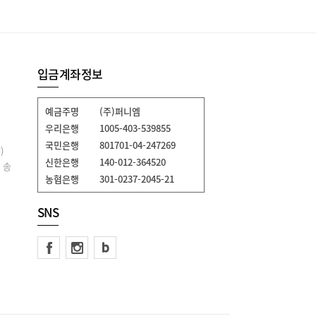
입금계좌정보
예금주명
(주)퍼니엠
우리은행
1005-403-539855
국민은행
801701-04-247269
)
신한은행
140-012-364520
 송
농협은행
301-0237-2045-21
SNS