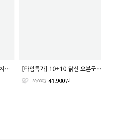
[바글이X다신샵] 닭가슴살 치킨&마녀스프 10종 단독핫딜
[타임특가] 10+10 닭신 오븐구이 닭안심살&닭가슴살 16종 골라담기
41,900원
80,000원