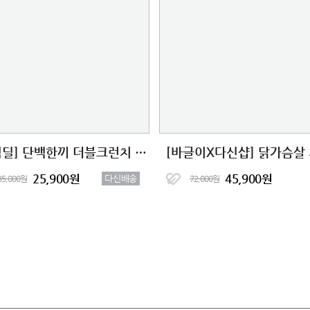
[타임딜] 단백한끼 더블크런치 단백질쉐이크 2종 (7+7)
25,900원
45,900원
다신배송
35,000원
72,000원