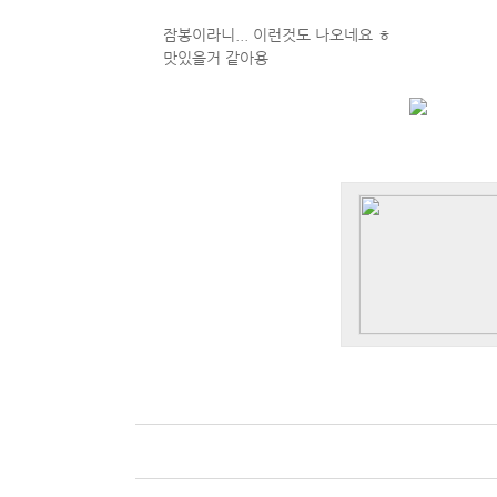
잠봉이라니... 이런것도 나오네요 ㅎ
맛있을거 같아용