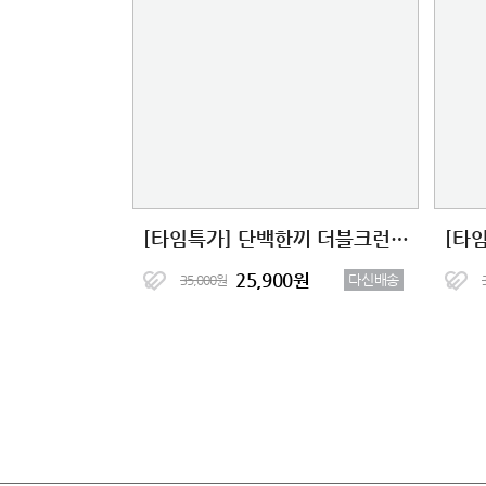
[타임특가] 단백한끼 더블크런치 단백질쉐이크 2종 (7+7)
25,900원
다신배송
35,000원