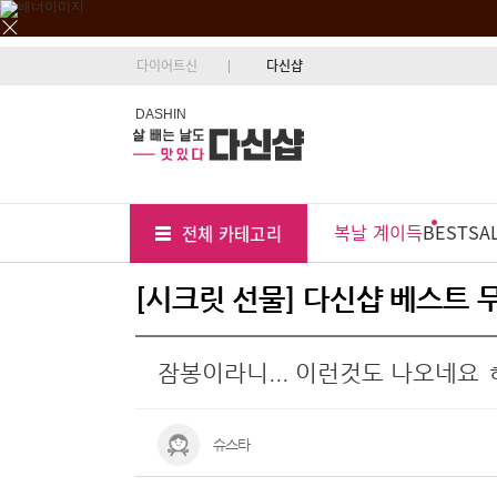
다이어트신
다신샵
DASHIN
Tab
Menu
복날 계이득
BEST
SA
전체 카테고리
Position
[시크릿 선물] 다신샵 베스트 
잠봉이라니... 이런것도 나오네요 
슈스타