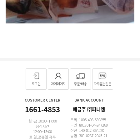
로그인
마이페이지
주문/배송
자주묻는질문
CUSTOMER CENTER
BANK ACCOUNT
1661-4853
예금주 ㈜퍼니엠
우리 1005-403-539855
월~금 10:00~17:00
국민 801701-04-247269
점심시간
신한 140-012-364520
12:00~13:00
농협 301-0237-2045-21
토,일,공휴일 휴무