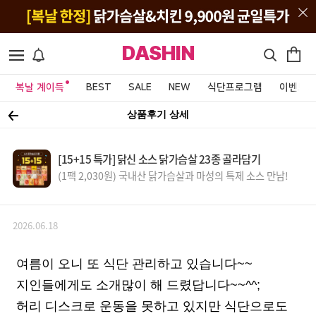
DASHIN
복날 계이득
BEST
SALE
NEW
식단프로그램
이벤트&
상품후기 상세
[15+15 특가] 닭신 소스 닭가슴살 23종 골라담기
(1팩 2,030원) 국내산 닭가슴살과 마성의 특제 소스 만남!
2026.06.18
여름이 오니 또 식단 관리하고 있습니다~~
지인들에게도 소개많이 해 드렸답니다~~^^;
허리 디스크로 운동을 못하고 있지만 식단으로도