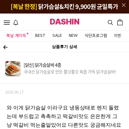
DASHIN
복날 계이득
BEST
SALE
NEW
식단프로그램
이벤트&
상품후기 상세
[닭신] 닭가슴살바 4종
국내산 닭가슴살로 만든 쫄깃쫄깃 육즙 가득 닭가슴살바!
2026.06.17
와 이게 닭가슴살 이라구요 냉동상태로 렌지 돌렸
는데 부드럽고 촉촉하고 떡갈비맛도 은은한게 그
냥 떡갈비 먹는줄알았어요 다른맛도 궁금해지네요