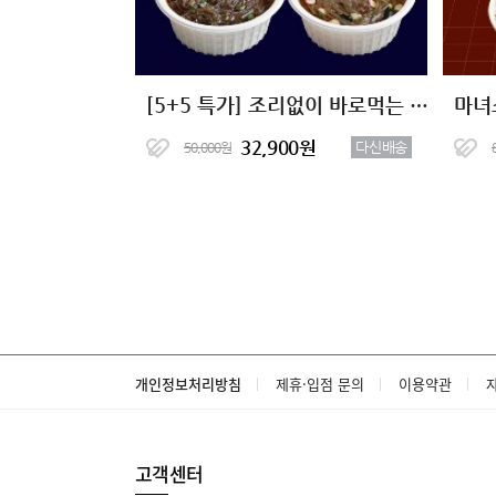
[5+5 특가] 조리없이 바로먹는 저칼로리 곤약이면 2종 (총10팩)
마녀
32,900원
다신배송
50,000원
개인정보처리방침
제휴·입점 문의
이용약관
고객센터