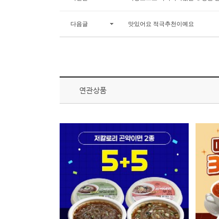
다음글
맛있어요 적극추천이예요
연관상품