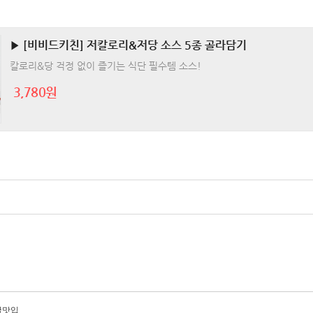
▶ [비비드키친] 저칼로리&저당 소스 5종 골라담기
칼로리&당 걱정 없이 즐기는 식단 필수템 소스!
3,780원
꿀맛입