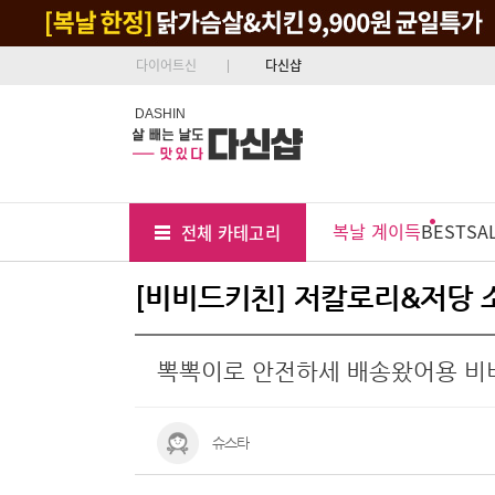
다이어트신
다신샵
DASHIN
Tab
Menu
복날 계이득
BEST
SA
전체 카테고리
Position
[비비드키친] 저칼로리&저당 소
뽁뽁이로 안전하세 배송왔어용 비
슈스타