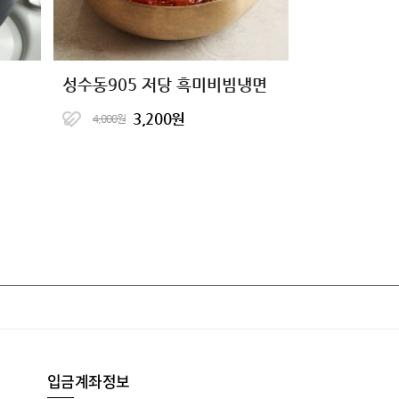
성수동905 저당 흑미비빔냉면
3,200원
4,000원
입금계좌정보