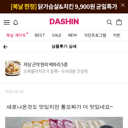
DASHIN
복날 계이득
BEST
SALE
NEW
식단프로그램
이벤트&
상품후기 상세
저당 곤약 현미 떡마리 5종
모짜렐라치즈가 듬뿍~ 식사대용 건강떡
2026.06.15
새로나온것도 맛있지만 통모짜가 더 맛있네요~