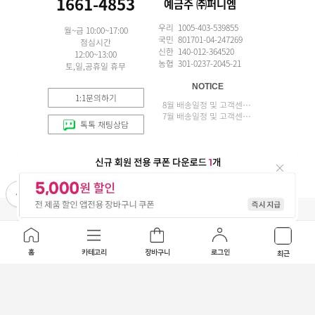
1661-4853
예금주 ㈜퍼니엠
우리 1005-403-539855
월~금 10:00~17:00
국민 801701-04-247269
점심시간
신한 140-012-364520
12:00~13:00
농협 301-0237-2045-21
토,일,공휴일 휴무
NOTICE
1:1문의하기
8월 배송일정 및 고객센터 업무 안내
7월 배송일정 및 고객센터 업무 안내
톡톡 채팅상담
APP 설치
(주)퍼니엠 사업자정보
사업자번호조회
구매안전서비스
개인정보취급방침
이용약관
홈
카테고리
장바구니
로그인
최근