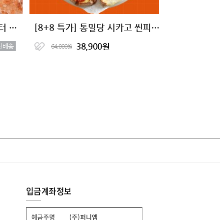
땅콩 100% 짜먹는 땅콩버터 스프레드 2종
[8+8 특가] 통밀당 시카고 씬피자 8종 골라담기
38,900원
신배송
64,000원
입금계좌정보
예금주명
(주)퍼니엠