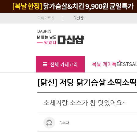
다이어트신
다신샵
DASHIN
Tab
Menu
복날 계이득
BEST
SA
전체 카테고리
Position
[닭신] 저당 닭가슴살 소떡소떡
소세지랑 소스가 참 맛있어요~
슈스타