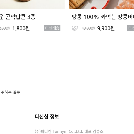
운 곤약팝콘 3종
1,800원
9,900원
다신배송
다
2,500원
13,900원
자주하는 질문
다신샵 정보
(주)퍼니엠 Funnym Co.,Ltd. 대표 김흥조