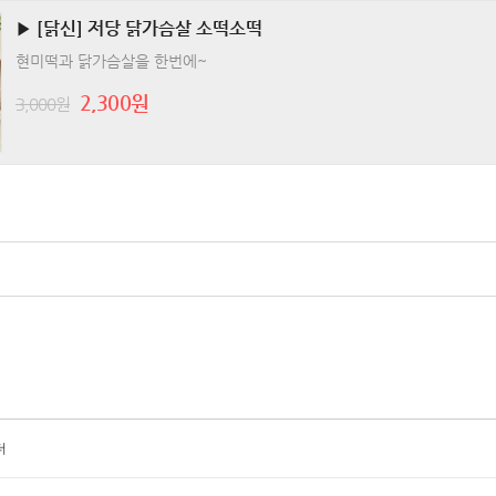
▶ [닭신] 저당 닭가슴살 소떡소떡
현미떡과 닭가슴살을 한번에~
2,300원
3,000원
더