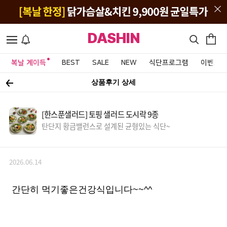
DASHIN
복날 계이득
BEST
SALE
NEW
식단프로그램
이벤트&
상품후기 상세
[한스푼샐러드] 토핑 샐러드 도시락 9종
탄단지 황금밸런스로 설계된 균형있는 식단~
2026.06.14
간단히 먹기좋은건강식입니다~~^^