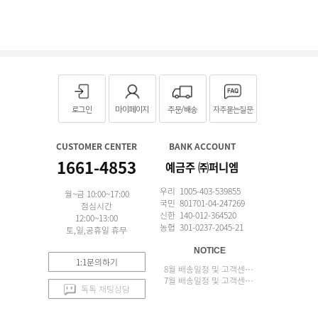
로그인
마이페이지
주문/배송
자주묻는질문
CUSTOMER CENTER
BANK ACCOUNT
1661-4853
예금주 ㈜퍼니엠
우리 1005-403-539855
월~금 10:00~17:00
국민 801701-04-247269
점심시간
신한 140-012-364520
12:00~13:00
농협 301-0237-2045-21
토,일,공휴일 휴무
NOTICE
1:1문의하기
8월 배송일정 및 고객센터 업무 안내
7월 배송일정 및 고객센터 업무 안내
톡톡 채팅상담