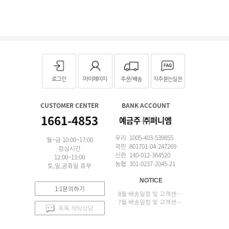
로그인
마이페이지
주문/배송
자주묻는질문
CUSTOMER CENTER
BANK ACCOUNT
1661-4853
예금주 ㈜퍼니엠
우리 1005-403-539855
월~금 10:00~17:00
국민 801701-04-247269
점심시간
신한 140-012-364520
12:00~13:00
농협 301-0237-2045-21
토,일,공휴일 휴무
NOTICE
1:1문의하기
8월 배송일정 및 고객센터 업무 안내
7월 배송일정 및 고객센터 업무 안내
톡톡 채팅상담