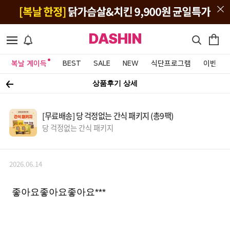
DASHIN
복날 계이득
BEST
SALE
NEW
식단프로그램
이벤트&
상품후기 상세
[무료배송] 당 걱정없는 간식 패키지 (총9팩)
당 걱정없는 간식 패키지
2026.06.14
좋아요좋아요좋아요***