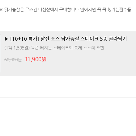
 닭가슴살은 무조건 다신샾애서 구매합니다 떨어지면 꼭 꼭 챙기는필수품
▶ [10+10 특가] 닭신 소스 닭가슴살 스테이크 5종 골라담기
(1팩 1,595원) 육즙 터지는 스테이크와 특제 소스의 조합
31,900원
60,000원