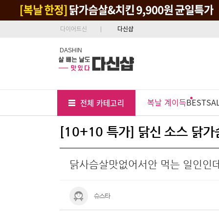
다이어트신
다신샵
DASHIN
Tab
Menu
복날 계이득
BEST
SA
전체 카테고리
Position
[10+10 특가] 닭신 소스 닭
닭사슴살맛없어서안 먹는 일인인데
슈스타