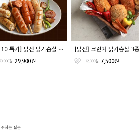
[10+10 특가] 닭신 닭가슴살 소시지 6종 골라담기
[닭신] 크런치 닭가슴살 3
29,900원
7,500원
60,000원
12,000원
자주하는 질문