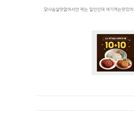
닭사슴살맛없어서안 먹는 일인인데 여기꺼는맛있어요