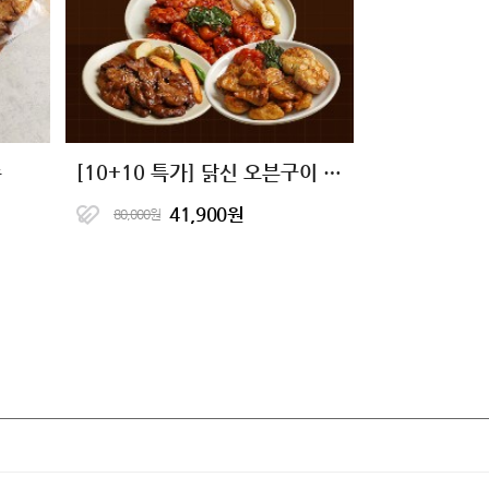
종
[10+10 특가] 닭신 오븐구이 닭안심살 7종 골라담기
41,900원
80,000원