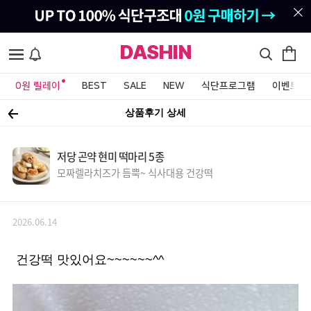
DASHIN
0원 릴레이
BEST
SALE
NEW
식단프로그램
이벤트&
상품후기 상세
저당 곤약 현미 떡마리 5종
모짜렐라치즈가 듬뿍~ 식사대용 건강떡
2026.06.14
건강떡 맛있어요~~~~~~^^