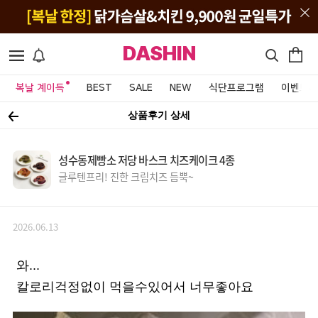
DASHIN
복날 계이득
BEST
SALE
NEW
식단프로그램
이벤트&
상품후기 상세
성수동제빵소 저당 바스크 치즈케이크 4종
글루텐프리! 진한 크림치즈 듬뿍~
2026.06.13
와...
칼로리걱정없이 먹을수있어서 너무좋아요