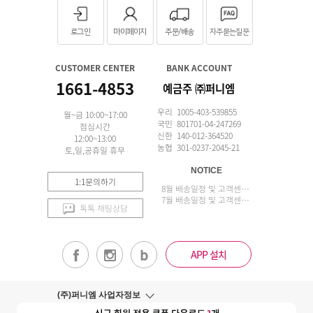
로그인
마이페이지
주문/배송
자주묻는질문
CUSTOMER CENTER
BANK ACCOUNT
1661-4853
예금주 ㈜퍼니엠
우리 1005-403-539855
월~금 10:00~17:00
국민 801701-04-247269
점심시간
신한 140-012-364520
12:00~13:00
농협 301-0237-2045-21
토,일,공휴일 휴무
NOTICE
1:1문의하기
8월 배송일정 및 고객센터 업무 안내
7월 배송일정 및 고객센터 업무 안내
톡톡 채팅상담
APP 설치
(주)퍼니엠 사업자정보