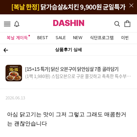
DASHIN
복날 계이득
BEST
SALE
NEW
식단프로그램
이벤트&
상품후기 상세
[15+15 특가] 닭신 오븐구이 닭안심살 7종 골라담기
(1팩 1,980원) 스팀오븐으로 구운 쫄깃하고 촉촉한 특수부위
닭안심살
2026.06.13
아심 닭고기는 맛이 그저 그렇고 그래도 매콤한거
는 괜찮안습니다