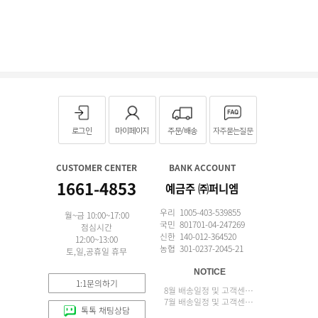
로그인
마이페이지
주문/배송
자주묻는질문
CUSTOMER CENTER
BANK ACCOUNT
1661-4853
예금주 ㈜퍼니엠
우리 1005-403-539855
월~금 10:00~17:00
국민 801701-04-247269
점심시간
신한 140-012-364520
12:00~13:00
농협 301-0237-2045-21
토,일,공휴일 휴무
NOTICE
1:1문의하기
8월 배송일정 및 고객센터 업무 안내
7월 배송일정 및 고객센터 업무 안내
톡톡 채팅상담