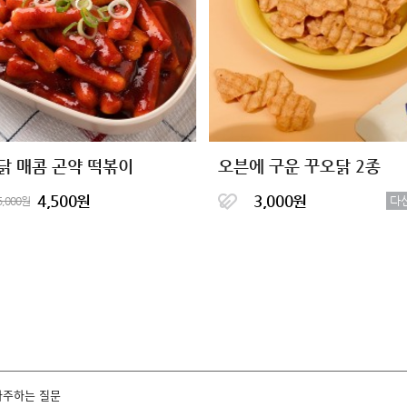
닭 매콤 곤약 떡볶이
오븐에 구운 꾸오닭 2종
4,500원
3,000원
다
5,000원
자주하는 질문