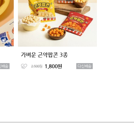
가벼운 곤약팝콘 3종
1,800원
신배송
다신배송
2,500원