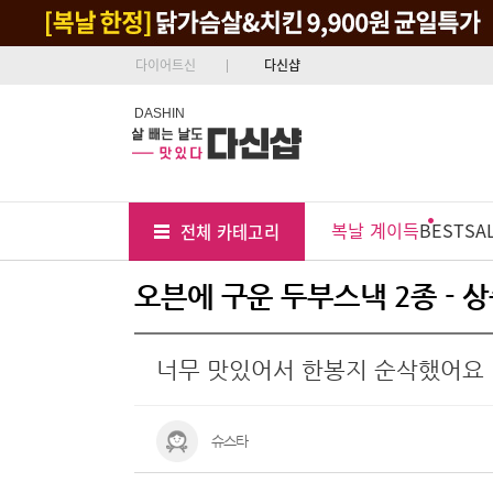
다이어트신
다신샵
DASHIN
Tab
Menu
복날 계이득
BEST
SA
전체 카테고리
Position
오븐에 구운 두부스낵 2종 - 
너무 맛있어서 한봉지 순삭했어요
슈스타