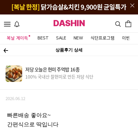
DASHIN
복날 계이득
BEST
SALE
NEW
식단프로그램
이벤트&
상품후기 상세
저당 오늘은 현미 주먹밥 16종
100% 국내산 찰현미로 만든 저당 식단
2026.06.12
빠른배송 좋아요~
간편식으로 딱입니다