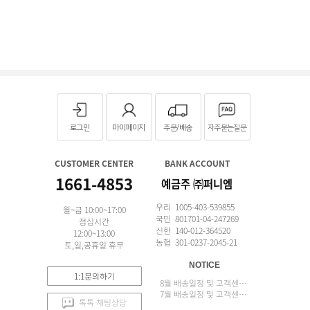
로그인
마이페이지
주문/배송
자주묻는질문
CUSTOMER CENTER
BANK ACCOUNT
1661-4853
예금주 ㈜퍼니엠
우리 1005-403-539855
월~금 10:00~17:00
국민 801701-04-247269
점심시간
신한 140-012-364520
12:00~13:00
농협 301-0237-2045-21
토,일,공휴일 휴무
NOTICE
1:1문의하기
8월 배송일정 및 고객센터 업무 안내
7월 배송일정 및 고객센터 업무 안내
톡톡 채팅상담