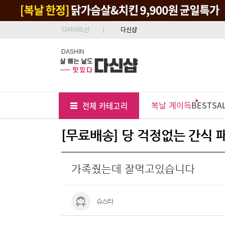
다이어트신
다신샵
DASHIN
Tab
Menu
복날 계이득
BEST
SA
전체 카테고리
Position
[무료배송] 당 걱정없는 간식 패
가족줬는데 잘먹고있습니다
슈스타