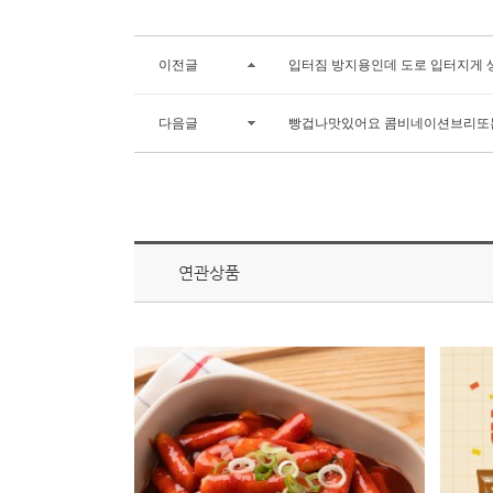
이전글
입터짐 방지용인데 도로 입터지게 
다음글
빵겁나맛있어요 콤비네이션브리또
연관상품