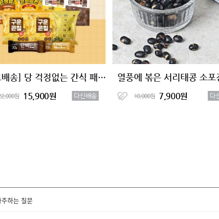
[무료배송] 당 걱정없는 간식 패키지 (총9팩)
열풍에 볶은 서리태콩 소포
15,900원
7,900원
다신배송
다
22,000원
10,000원
자주하는 질문