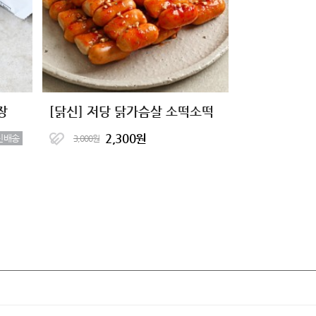
장
[닭신] 저당 닭가슴살 소떡소떡
2,300원
신배송
3,000원