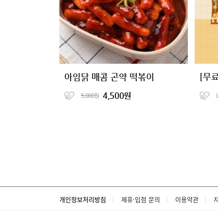
아임닭 매콤 곤약 떡볶이
4,500원
5,000원
개인정보처리방침
제휴·입점 문의
이용약관