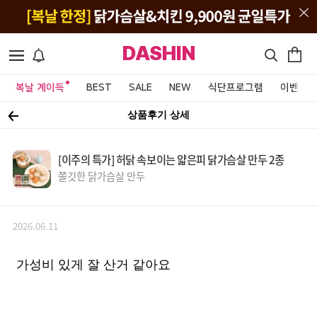
DASHIN
복날 계이득
BEST
SALE
NEW
식단프로그램
이벤트&
상품후기 상세
[이주의 특가] 허닭 속보이는 얇은피 닭가슴살 만두 2종
쫄깃한 닭가슴살 만두
2026.06.11
가성비 있게 잘 산거 같아요