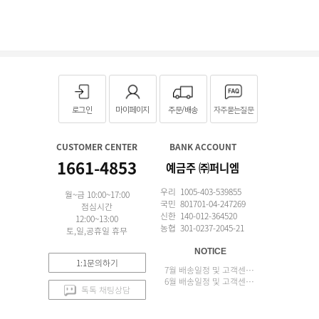
로그인
마이페이지
주문/배송
자주묻는질문
CUSTOMER CENTER
BANK ACCOUNT
1661-4853
예금주 ㈜퍼니엠
우리 1005-403-539855
월~금 10:00~17:00
국민 801701-04-247269
점심시간
신한 140-012-364520
12:00~13:00
농협 301-0237-2045-21
토,일,공휴일 휴무
NOTICE
1:1문의하기
7월 배송일정 및 고객센터 업무 안내
6월 배송일정 및 고객센터 업무 안내
톡톡 채팅상담