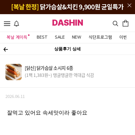
DASHIN
복날 계이득
BEST
SALE
NEW
식단프로그램
이벤트&
상품후기 상세
[닭신] 닭가슴살 소시지 6종
(1팩 1,383원~) 탱글탱글한 역대급 식감
2026.06.11
잘먹고 있어요 속세맛이라 좋아요