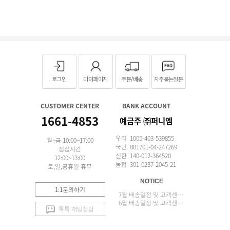
로그인
마이페이지
주문/배송
자주묻는질문
CUSTOMER CENTER
BANK ACCOUNT
1661-4853
예금주 ㈜퍼니엠
우리 1005-403-539855
월~금 10:00~17:00
국민 801701-04-247269
점심시간
신한 140-012-364520
12:00~13:00
농협 301-0237-2045-21
토,일,공휴일 휴무
NOTICE
1:1문의하기
7월 배송일정 및 고객센터 업무 안내
6월 배송일정 및 고객센터 업무 안내
톡톡 채팅상담