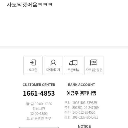
사도되겟어욬ㅋㅋㅋ
로그인
마이페이지
주문/배송
자주묻는질문
CUSTOMER CENTER
BANK ACCOUNT
1661-4853
예금주 ㈜퍼니엠
우리 1005-403-539855
월~금 10:00~17:00
국민 801701-04-247269
점심시간
신한 140-012-364520
12:00~13:00
농협 301-0237-2045-21
토,일,공휴일 휴무
NOTICE