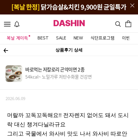
DASHIN
복날 계이득
BEST
SALE
NEW
식단프로그램
이벤트&
상품후기 상세
바로먹는 저칼로리 곤약이면 2종
54kcal~ 노밀가루 저탄수화물 건강면
2026.06.09
머랄까 꼬독꼬독해요!! 전자렌지 없어도 돼서 도시
락 대신 챙겨다닐라규요
그리고 국물에서 와사비 맛도 나서 와사비 따로안