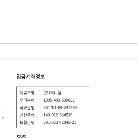
입금계좌정보
예금주명
(주)퍼니엠
우리은행
1005-403-539855
국민은행
801701-04-247269
)
신한은행
140-012-364520
 송
농협은행
301-0237-2045-21
SNS