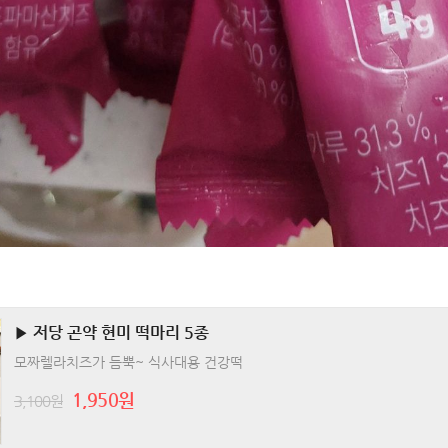
▶ 저당 곤약 현미 떡마리 5종
모짜렐라치즈가 듬뿍~ 식사대용 건강떡
1,950원
3,100원