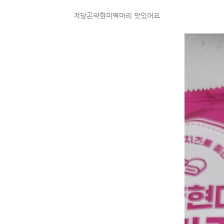
저당곤약현미떡마리 맛있어요