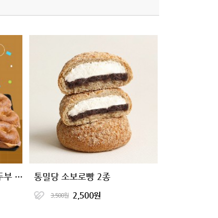
[6+6 특가] 성수동제빵소 두부 베이글 6종
통밀당 소보로빵 2종
2,500원
3,500원