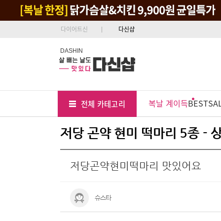
다이어트신
다신샵
DASHIN
Tab
Menu
복날 계이득
BEST
SA
전체 카테고리
Position
저당 곤약 현미 떡마리 5종 -
저당곤약현미떡마리 맛있어요
슈스타