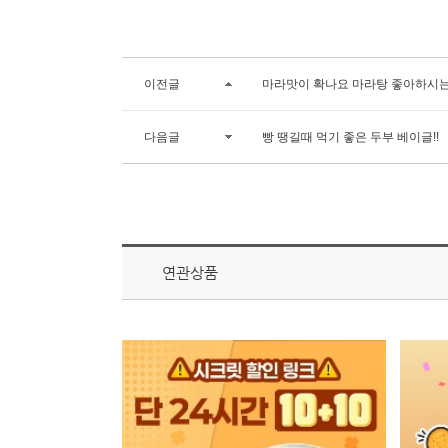
이전글
마라맛이 확나요 마라탕 좋아하시
다음글
빵 땡길때 먹기 좋은 두부 베이글!!
연관상품