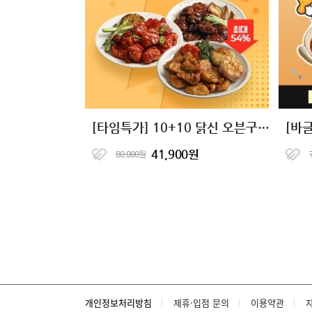
[타임특가] 10+10 닭신 오븐구이 닭안심살&닭가슴살 16종 골라담기
41,900원
80,000원
개인정보처리방침
제휴·입점 문의
이용약관