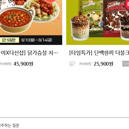
[바글이X다신샵] 닭가슴살 치킨&마녀스프 10종 단독핫딜
45,900원
25,900원
다
72,000원
35,000원
자주하는 질문