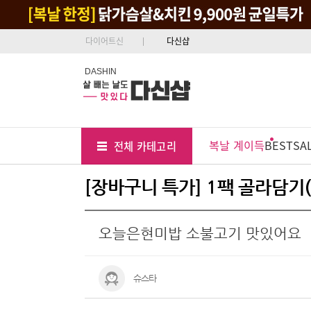
다이어트신
다신샵
DASHIN
Tab
Menu
복날 계이득
BEST
SA
전체 카테고리
Position
[장바구니 특가] 1팩 골라담기(
오늘은현미밥 소불고기 맛있어요
슈스타