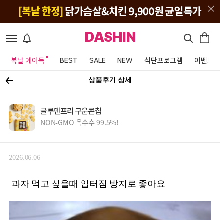
DASHIN
복날 계이득
BEST
SALE
NEW
식단프로그램
이벤트&
상품후기 상세
글루텐프리 구운콘칩
NON-GMO 옥수수 99.5%!
2026.06.06
과자 먹고 싶을때 입터짐 방지로 좋아요