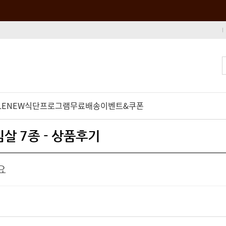
LE
NEW
식단프로그램
무료배송
이벤트&쿠폰
심살 7종 - 상품후기
요