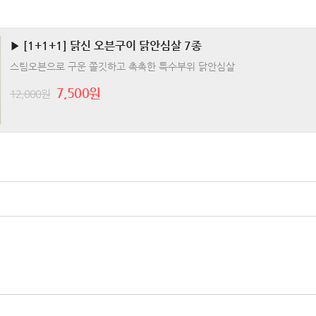
▶ [1+1+1] 닭신 오븐구이 닭안심살 7종
스팀오븐으로 구운 쫄깃하고 촉촉한 특수부위 닭안심살
7,500원
12,000원