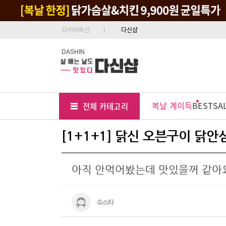
다이어트신
다신샵
DASHIN
Tab
Menu
복날 계이득
BEST
SA
전체 카테고리
Position
[1+1+1] 닭신 오븐구이 닭안
아직 안먹어봤는데 맛있을꺼 같아
슈스타