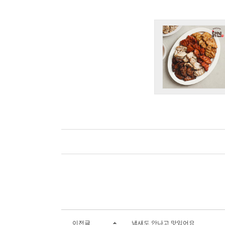
이전글
냄새도 안나고 맛있어요