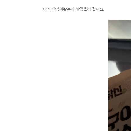
아직 안먹어봤는데 맛있을꺼 같아요