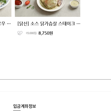
성수동905 닭가슴살 꿔바로우 2종 (오리지널/마라)
[닭신] 소스 닭가슴살 스테이크 5종
8,750원
15,000원
입금계좌정보