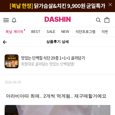
DASHIN
복날 계이득
BEST
SALE
NEW
식단프로그램
이벤트&
상품후기 상세
맛있는 단백질 식단 29종 1+1+1 골라담기
취향대로 골라담는 맛있는 단백질템!
2026.06.05
아라비아따 최애.. 2개씩 먹게됨.. 재구매할거예요