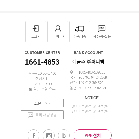
로그인
마이페이지
주문/배송
자주묻는질문
CUSTOMER CENTER
BANK ACCOUNT
1661-4853
예금주 ㈜퍼니엠
우리 1005-403-539855
월~금 10:00~17:00
국민 801701-04-247269
점심시간
신한 140-012-364520
12:00~13:00
농협 301-0237-2045-21
토,일,공휴일 휴무
NOTICE
1:1문의하기
8월 배송일정 및 고객센터 업무 안내
7월 배송일정 및 고객센터 업무 안내
톡톡 채팅상담
APP 설치