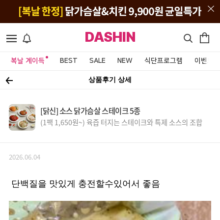
DASHIN
복날 계이득
BEST
SALE
NEW
식단프로그램
이벤트&
상품후기 상세
[닭신] 소스 닭가슴살 스테이크 5종
(1팩 1,650원~) 육즙 터지는 스테이크와 특제 소스의 조합
2026.06.04
단백질을 맛있게 충전할수있어서 좋음