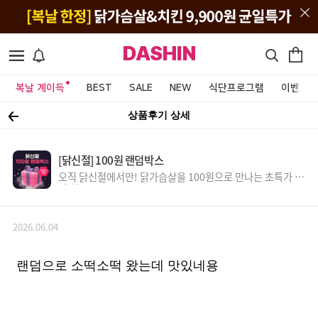
DASHIN
복날 계이득
BEST
SALE
NEW
식단프로그램
이벤트&
상품후기 상세
[닭신절] 100원 랜덤박스
오직 닭신절에서만! 닭가슴살을 100원으로 만나는 초특가 득
템 찬스!
2026.06.04
랜덤으로 소떡소떡 왔는데 맛있네용