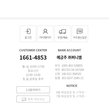
로그인
마이페이지
주문/배송
자주묻는질문
CUSTOMER CENTER
BANK ACCOUNT
1661-4853
예금주 ㈜퍼니엠
우리 1005-403-539855
월~금 10:00~17:00
국민 801701-04-247269
점심시간
신한 140-012-364520
12:00~13:00
농협 301-0237-2045-21
토,일,공휴일 휴무
NOTICE
1:1문의하기
8월 배송일정 및 고객센터 업무 안내
7월 배송일정 및 고객센터 업무 안내
톡톡 채팅상담