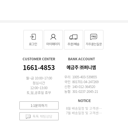
로그인
마이페이지
주문/배송
자주묻는질문
CUSTOMER CENTER
BANK ACCOUNT
1661-4853
예금주 ㈜퍼니엠
우리 1005-403-539855
월~금 10:00~17:00
국민 801701-04-247269
점심시간
신한 140-012-364520
12:00~13:00
농협 301-0237-2045-21
토,일,공휴일 휴무
NOTICE
1:1문의하기
8월 배송일정 및 고객센터 업무 안내
7월 배송일정 및 고객센터 업무 안내
톡톡 채팅상담