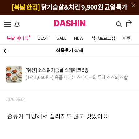
DASHIN
복날 계이득
BEST
SALE
NEW
식단프로그램
이벤트&
상품후기 상세
[닭신] 소스 닭가슴살 스테이크 5종
(1팩 1,650원~) 육즙 터지는 스테이크와 특제 소스의 조합
2026.06.04
종류가 다양해서 질리지도 않고 맛있어요