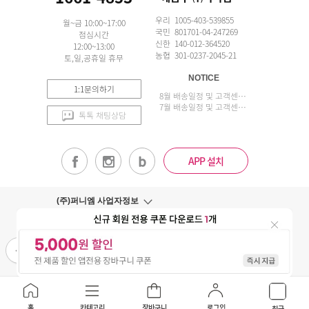
우리 1005-403-539855
월~금 10:00~17:00
국민 801701-04-247269
점심시간
신한 140-012-364520
12:00~13:00
농협 301-0237-2045-21
토,일,공휴일 휴무
NOTICE
1:1문의하기
8월 배송일정 및 고객센터 업무 안내
7월 배송일정 및 고객센터 업무 안내
톡톡 채팅상담
APP 설치
(주)퍼니엠 사업자정보
사업자번호조회
구매안전서비스
개인정보취급방침
이용약관
홈
카테고리
장바구니
로그인