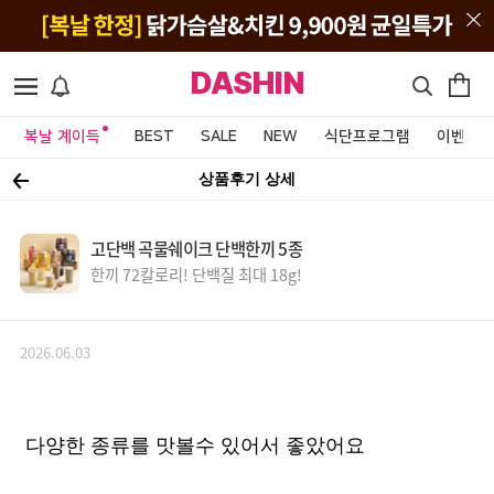
DASHIN
복날 계이득
BEST
SALE
NEW
식단프로그램
이벤트&
상품후기 상세
고단백 곡물쉐이크 단백한끼 5종
한끼 72칼로리! 단백질 최대 18g!
2026.06.03
다양한 종류를 맛볼수 있어서 좋았어요