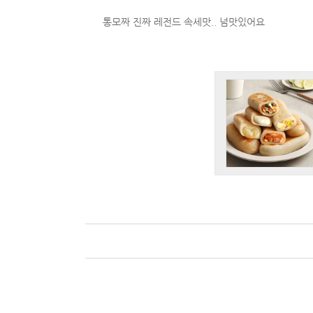
통모짜 진짜 레전드 속세맛.. 넘맛있어요