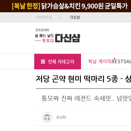
다이어트신
다신샵
DASHIN
Tab
Menu
복날 계이득
BEST
SA
전체 카테고리
Position
저당 곤약 현미 떡마리 5종 -
통모짜 진짜 레전드 속세맛.. 넘맛
슈스타