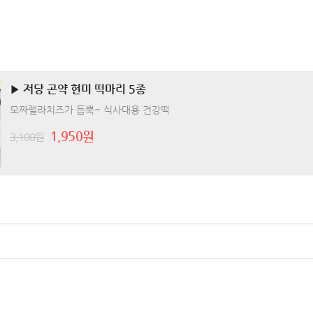
▶ 저당 곤약 현미 떡마리 5종
모짜렐라치즈가 듬뿍~ 식사대용 건강떡
1,950원
3,100원