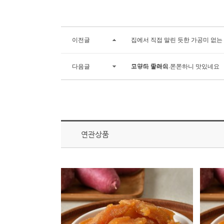
이전글
집에서 직접 말린 듯한 가공미 없는
모양도 좋아요.
다음글
고구마 말래이 쫀쫀하니 맛있네요
연관상품