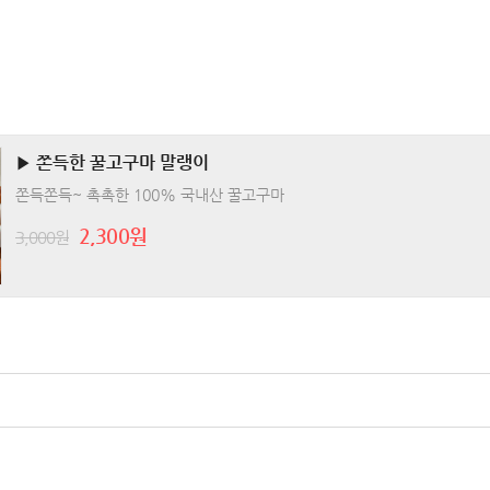
▶ 쫀득한 꿀고구마 말랭이
쫀득쫀득~ 촉촉한 100% 국내산 꿀고구마
2,300원
3,000원