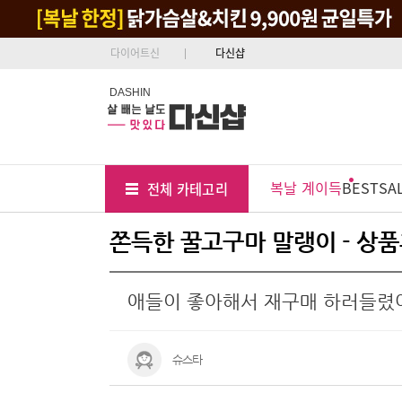
다이어트신
다신샵
DASHIN
Tab
Menu
복날 계이득
BEST
SA
전체 카테고리
Position
쫀득한 꿀고구마 말랭이 - 상
애들이 좋아해서 재구매 하러들렸
슈스타