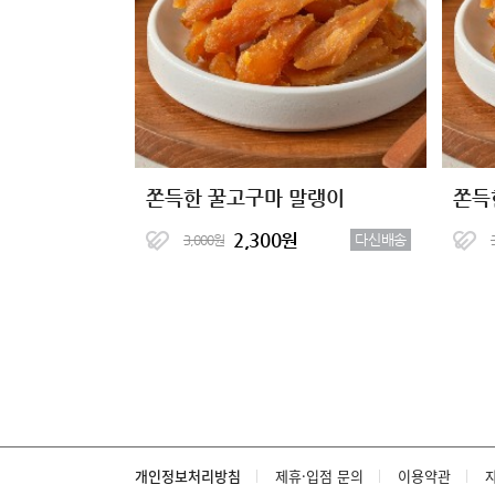
쫀득한 꿀고구마 말랭이
쫀득
2,300원
다신배송
3,000원
개인정보처리방침
제휴·입점 문의
이용약관