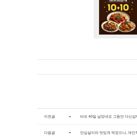
이전글
바프 40일 남았네요 그동안 다신샵
다음글
안심살이라 맛있게 먹었으나, 개인