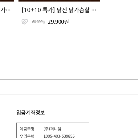
[10+10 특가] 닭신 소스 닭가슴살 스테이크 5종 골라담기
[10+10 특가] 닭신 닭가슴살 소시지 6종 골라담기
29,900원
60,000원
입금계좌정보
예금주명
(주)퍼니엠
우리은행
1005-403-539855