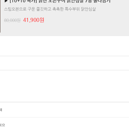
▶ [10+10 특가] 닭신 오븐구이 닭안심살 7종 골라담기
스팀오븐으로 구운 쫄깃하고 촉촉한 특수부위 닭안심살
41,900원
80,000원
제
적으