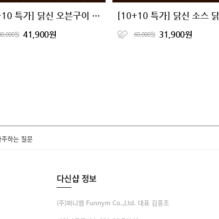
[10+10 특가] 닭신 오븐구이 닭안심살&닭가슴살 16종 골라담기
41,900원
31,900원
80,000원
60,000원
자주하는 질문
다신샵 정보
(주)퍼니엠 Funnym Co.,Ltd. 대표 김흥조