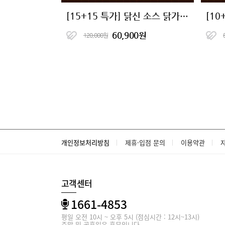
[15+15 특가] 닭신 소스 닭가슴살 23종 골라담기
60,900원
120,000원
개인정보처리방침
제휴·입점 문의
이용약관
고객센터
1661-4853
평일 오전 10시 ~ 오후 5시 (점심시간 : 12시~13시)
주말 및 공휴일은 휴무입니다.