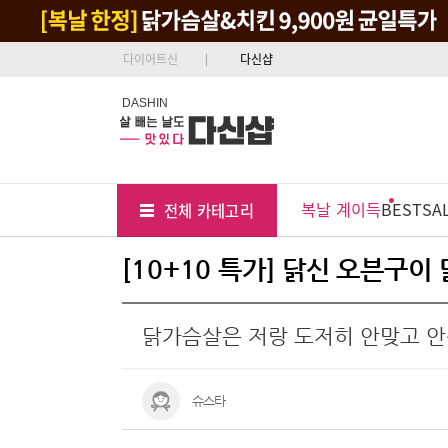
다이어트신
다신샵
DASHIN
Tab
Menu
복날 계이득
BEST
SA
전체 카테고리
Position
[10+10 특가] 닭신 오븐구이
닭가슴살은 저랑 도저히 안맞고 
슈스타