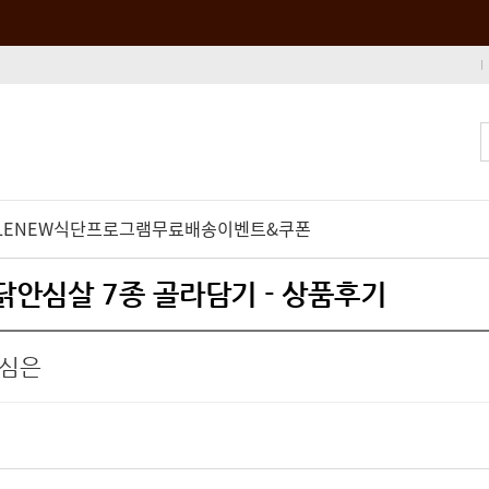
LE
NEW
식단프로그램
무료배송
이벤트&쿠폰
 닭안심살 7종 골라담기 - 상품후기
안심은