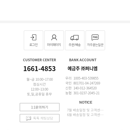
로그인
마이페이지
주문/배송
자주묻는질문
CUSTOMER CENTER
BANK ACCOUNT
1661-4853
예금주 ㈜퍼니엠
우리 1005-403-539855
월~금 10:00~17:00
국민 801701-04-247269
점심시간
신한 140-012-364520
12:00~13:00
농협 301-0237-2045-21
토,일,공휴일 휴무
NOTICE
1:1문의하기
7월 배송일정 및 고객센터 업무 안내
6월 배송일정 및 고객센터 업무 안내
톡톡 채팅상담