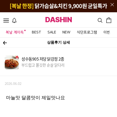
DASHIN
복날 계이득
BEST
SALE
NEW
식단프로그램
이벤트&
상품후기 상세
성수동905 저당 닭강정 2종
부드럽고 쫄깃한 순살 닭다리
2026.06.02
마늘맛 달콤맛이 제일맛나요