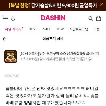
DASHIN
복날 계이득
BEST
SALE
NEW
식단프로그램
이벤트&
상품후기 상세
[10+10 특가] 닭신 오븐구이 소스 닭가슴살 9종 골라담기
(1팩 2,095원) 닭다리살처럼 쫄깃 촉촉한 역대급 식감
2026.06.02
숯불바베큐맛은 진짜 맛있네요ㅋㅋㅋㅋㅋ 허니갈
릭은 맛있다가도 뭔가뭔가 살짝 물려용ㅎㅎ.. 숯불
바베큐랑 양념치킨 재구매했습니다 ♡♡♡