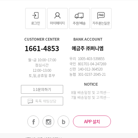
로그인
마이페이지
주문/배송
자주묻는질문
CUSTOMER CENTER
BANK ACCOUNT
1661-4853
예금주 ㈜퍼니엠
우리 1005-403-539855
월~금 10:00~17:00
국민 801701-04-247269
점심시간
신한 140-012-364520
12:00~13:00
농협 301-0237-2045-21
토,일,공휴일 휴무
NOTICE
1:1문의하기
8월 배송일정 및 고객센터 업무 안내
7월 배송일정 및 고객센터 업무 안내
톡톡 채팅상담
APP 설치