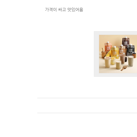
가격이 싸고 맛있어욤