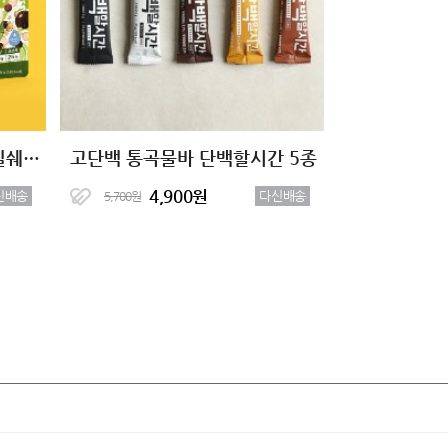
단백한끼 더블크런치 단백질쉐이크 2종
고단백 통곡물바 단백할시간 5종
4,900원
신배송
다신배송
5,700원