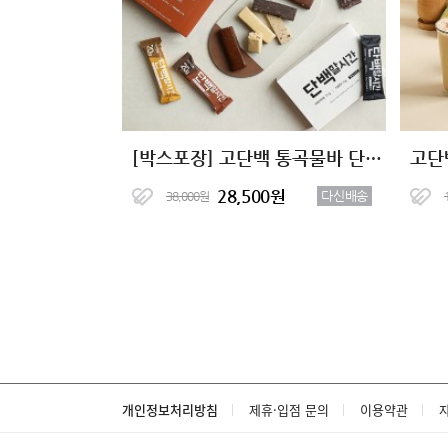
[박스포장] 고단백 통곡물바 단백할시간 5종
고단
28,500원
다신배송
38,000원
개인정보처리방침
제휴·입점 문의
이용약관