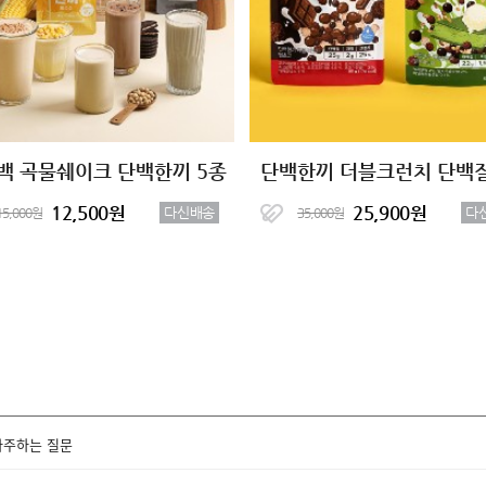
백 곡물쉐이크 단백한끼 5종
12,500원
25,900원
다신배송
다
15,000원
35,000원
자주하는 질문