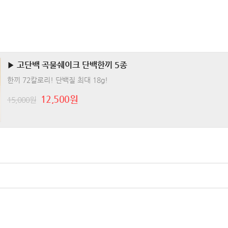
▶ 고단백 곡물쉐이크 단백한끼 5종
한끼 72칼로리! 단백질 최대 18g!
12,500원
15,000원