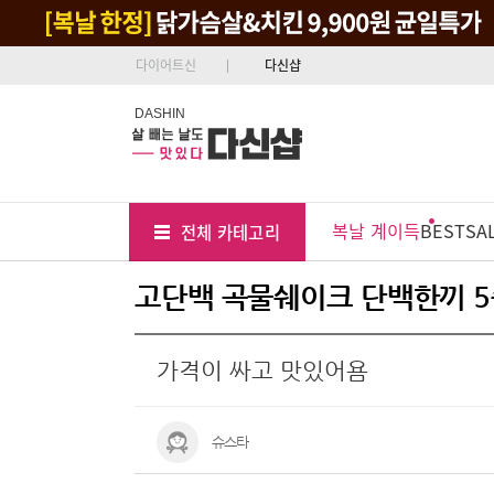
다이어트신
다신샵
DASHIN
Tab
Menu
복날 계이득
BEST
SA
전체 카테고리
Position
고단백 곡물쉐이크 단백한끼 5
가격이 싸고 맛있어욤
슈스타