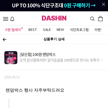
DASHIN
0원 릴레이
BEST
SALE
NEW
식단프로그램
이벤트&
상품후기 상세
[닭신절] 100원 랜덤박스
오직 닭신절에서만! 닭가슴살을 100원으로 만나는 초특가 득
템 찬스!
2026.06.01
랜덤박스 행사 자주부탁드려요