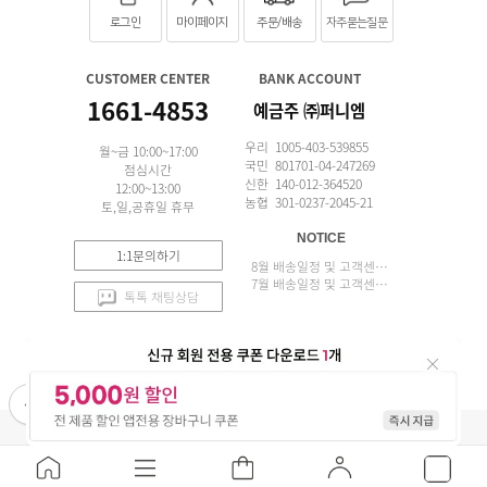
로그인
마이페이지
주문/배송
자주묻는질문
CUSTOMER CENTER
BANK ACCOUNT
1661-4853
예금주 ㈜퍼니엠
우리 1005-403-539855
월~금 10:00~17:00
국민 801701-04-247269
점심시간
신한 140-012-364520
12:00~13:00
농협 301-0237-2045-21
토,일,공휴일 휴무
NOTICE
1:1문의하기
8월 배송일정 및 고객센터 업무 안내
7월 배송일정 및 고객센터 업무 안내
톡톡 채팅상담
APP 설치
(주)퍼니엠 사업자정보
사업자번호조회
구매안전서비스
개인정보취급방침
이용약관