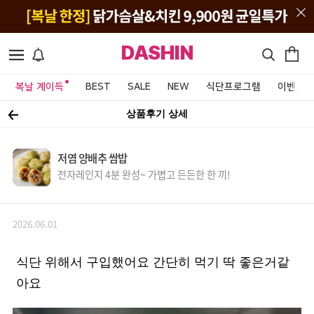
DASHIN
복날 계이득
BEST
SALE
NEW
식단프로그램
이벤트&
상품후기 상세
저염 양배추 쌈밥
전자레인지 4분 완성~ 가볍고 든든한 한 끼!
2026.06.01
식단 위해서 구입했어요 간단히 먹기 딱 좋은거같
아요