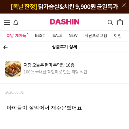
DASHIN
복날 계이득
BEST
SALE
NEW
식단프로그램
이벤트&
상품후기 상세
저당 오늘은 현미 주먹밥 16종
100% 국내산 찰현미로 만든 저당 식단
2026.06.01
아이들이 잘먹어서 재주문했어요