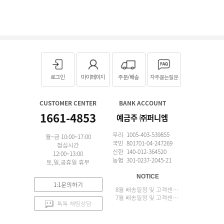
로그인
마이페이지
주문/배송
자주묻는질문
CUSTOMER CENTER
BANK ACCOUNT
1661-4853
예금주 ㈜퍼니엠
우리 1005-403-539855
월~금 10:00~17:00
국민 801701-04-247269
점심시간
신한 140-012-364520
12:00~13:00
농협 301-0237-2045-21
토,일,공휴일 휴무
NOTICE
1:1문의하기
8월 배송일정 및 고객센터 업무 안내
7월 배송일정 및 고객센터 업무 안내
톡톡 채팅상담