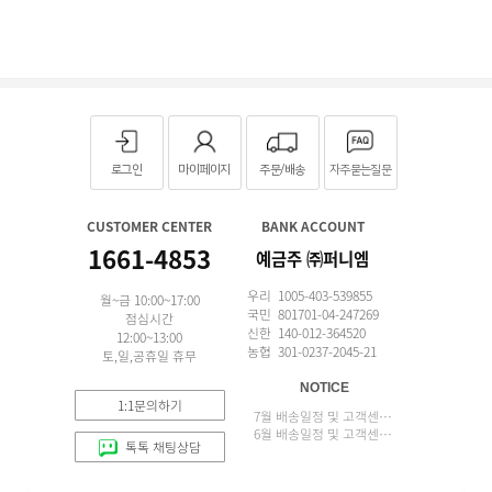
로그인
마이페이지
주문/배송
자주묻는질문
CUSTOMER CENTER
BANK ACCOUNT
1661-4853
예금주 ㈜퍼니엠
우리 1005-403-539855
월~금 10:00~17:00
국민 801701-04-247269
점심시간
신한 140-012-364520
12:00~13:00
농협 301-0237-2045-21
토,일,공휴일 휴무
NOTICE
1:1문의하기
7월 배송일정 및 고객센터 업무 안내
6월 배송일정 및 고객센터 업무 안내
톡톡 채팅상담