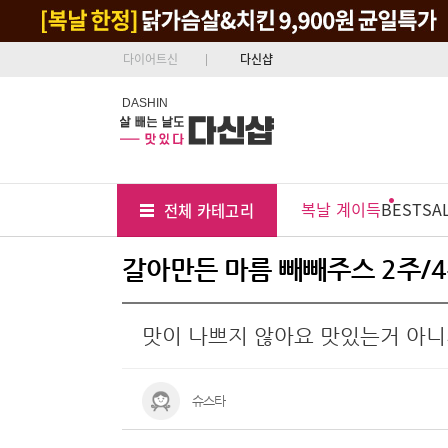
다이어트신
다신샵
DASHIN
Tab
Menu
복날 계이득
BEST
SA
전체 카테고리
Position
갈아만든 마름 빼빼주스 2주/4
맛이 나쁘지 않아요 맛있는거 아
슈스타