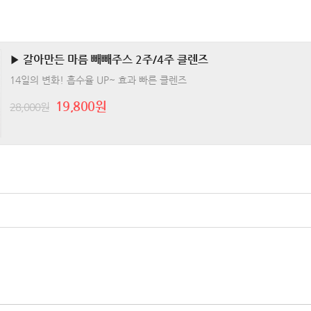
▶ 갈아만든 마름 빼빼주스 2주/4주 클렌즈
14일의 변화! 흡수율 UP~ 효과 빠른 클렌즈
19,800원
28,000원