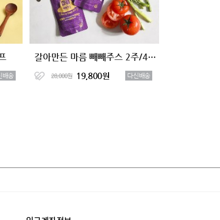
프
갈아만든 마름 빼빼주스 2주/4주 클렌즈
19,800원
신배송
다신배송
28,000원