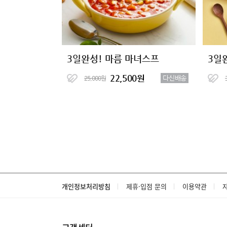
3일완성! 마름 마녀스프
3일
22,500원
다신배송
25,000원
개인정보처리방침
제휴·입점 문의
이용약관