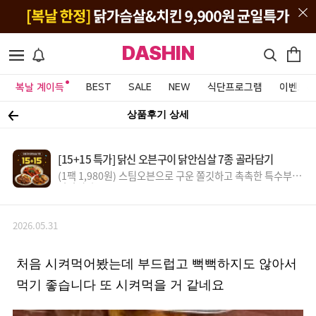
DASHIN
복날 계이득
BEST
SALE
NEW
식단프로그램
이벤트&
상품후기 상세
[15+15 특가] 닭신 오븐구이 닭안심살 7종 골라담기
(1팩 1,980원) 스팀오븐으로 구운 쫄깃하고 촉촉한 특수부위
닭안심살
2026.05.31
처음 시켜먹어봤는데 부드럽고 뻑뻑하지도 않아서
먹기 좋습니다 또 시켜먹을 거 같네요