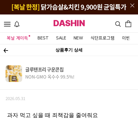
DASHIN
복날 계이득
BEST
SALE
NEW
식단프로그램
이벤트&
상품후기 상세
글루텐프리 구운콘칩
NON-GMO 옥수수 99.5%!
2026.05.31
과자 먹고 싶을 때 죄책감을 줄여줘요