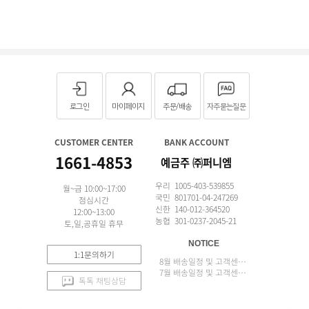
로그인
마이페이지
주문/배송
자주묻는질문
CUSTOMER CENTER
BANK ACCOUNT
1661-4853
예금주 ㈜퍼니엠
우리 1005-403-539855
월~금 10:00~17:00
국민 801701-04-247269
점심시간
신한 140-012-364520
12:00~13:00
농협 301-0237-2045-21
토,일,공휴일 휴무
NOTICE
1:1문의하기
8월 배송일정 및 고객센터 업무 안내
7월 배송일정 및 고객센터 업무 안내
톡톡 채팅상담