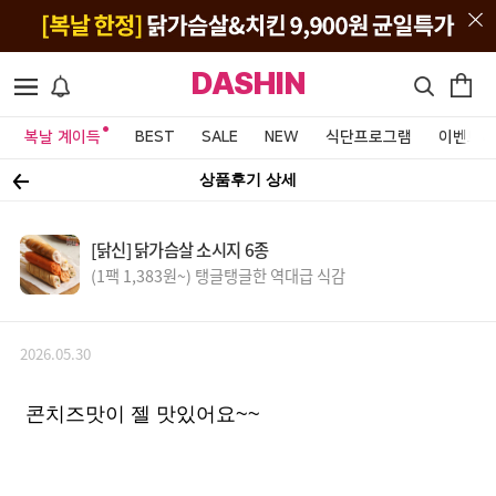
DASHIN
복날 계이득
BEST
SALE
NEW
식단프로그램
이벤트&
상품후기 상세
[닭신] 닭가슴살 소시지 6종
(1팩 1,383원~) 탱글탱글한 역대급 식감
2026.05.30
콘치즈맛이 젤 맛있어요~~