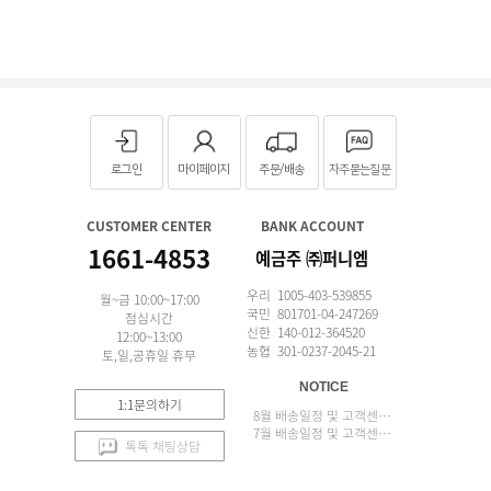
로그인
마이페이지
주문/배송
자주묻는질문
CUSTOMER CENTER
BANK ACCOUNT
1661-4853
예금주 ㈜퍼니엠
우리 1005-403-539855
월~금 10:00~17:00
국민 801701-04-247269
점심시간
신한 140-012-364520
12:00~13:00
농협 301-0237-2045-21
토,일,공휴일 휴무
NOTICE
1:1문의하기
8월 배송일정 및 고객센터 업무 안내
7월 배송일정 및 고객센터 업무 안내
톡톡 채팅상담