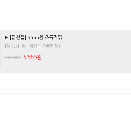
▶ [닭신절] 5555원 초특가닭
1팩 1,111원~ 역대급 초특가 딜!
5,555원
20,000원