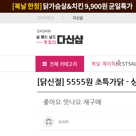
다이어트신
다신샵
DASHIN
Tab
Menu
복날 계이득
BEST
SA
전체 카테고리
Position
[닭신절] 5555원 초특가닭 -
좋아요 맛나요 재구매
슈스타