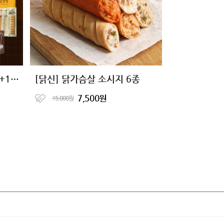
맛있는 단백질 식단 29종 1+1+1 골라담기
[닭신] 닭가슴살 소시지 6종
7,500원
15,000원