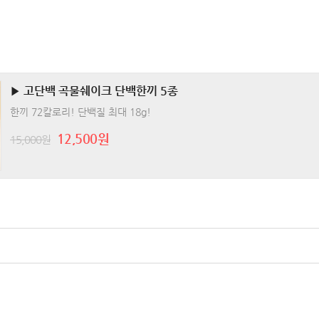
▶ 고단백 곡물쉐이크 단백한끼 5종
한끼 72칼로리! 단백질 최대 18g!
12,500원
15,000원