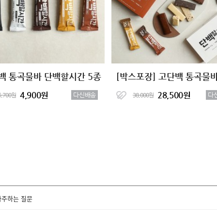
백 통곡물바 단백할시간 5종
4,900원
28,500원
다신배송
다
5,700원
38,000원
자주하는 질문