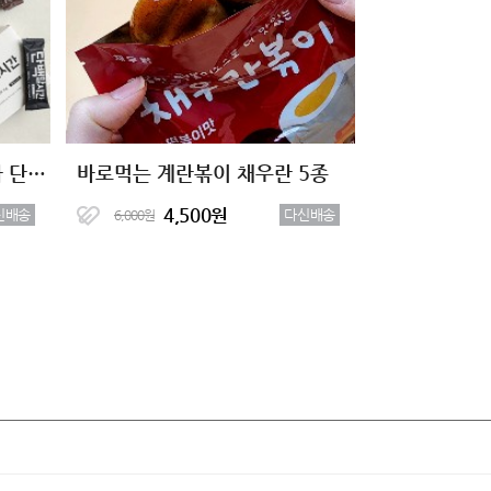
[박스포장] 고단백 통곡물바 단백할시간 5종
바로먹는 계란볶이 채우란 5종
4,500원
신배송
다신배송
6,000원