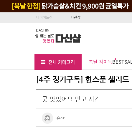
다이어트신
다신샵
DASHIN
Tab
Menu
복날 계이득
BEST
SA
전체 카테고리
Position
[4주 정기구독] 한스푼 샐러드 
굿 맛있어요 믿고 시킴
슈스타