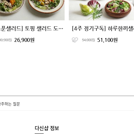
[한스푼샐러드] 토핑 샐러드 도시락 9종
26,900원
51,100원
30,900원
54,000원
자주하는 질문
다신샵 정보