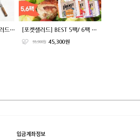
[4주 정기구독] 하루한끼샐러드 한달 패키지
[포켓샐러드] BEST 5팩/ 6팩 샐러드 패키지
45,300원
55,900원
입금계좌정보