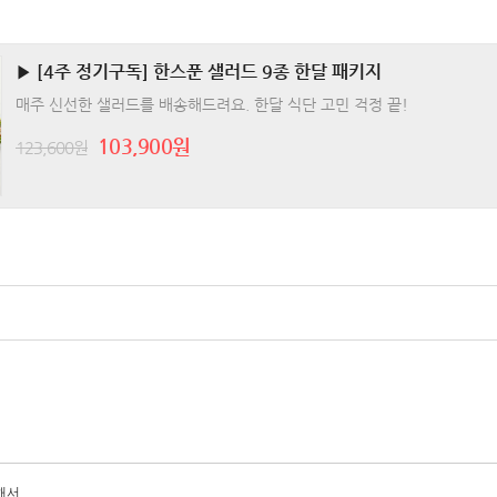
▶ [4주 정기구독] 한스푼 샐러드 9종 한달 패키지
매주 신선한 샐러드를 배송해드려요. 한달 식단 고민 걱정 끝!
103,900원
123,600원
해서