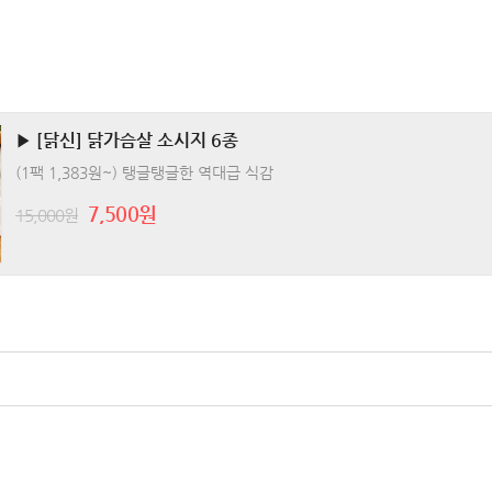
▶ [닭신] 닭가슴살 소시지 6종
(1팩 1,383원~) 탱글탱글한 역대급 식감
7,500원
15,000원