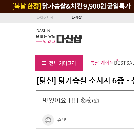
다이어트신
다신샵
DASHIN
Tab
Menu
복날 계이득
BEST
SA
전체 카테고리
Position
[닭신] 닭가슴살 소시지 6종 -
맛있어요 !!!! 👍👍👍
슈스타