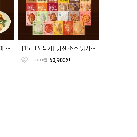
[10+10 특가] 닭신 오븐구이 소스 닭가슴살 9종 골라담기
[15+15 특가] 닭신 소스 닭가슴살 23종 골라담기
60,900원
120,000원