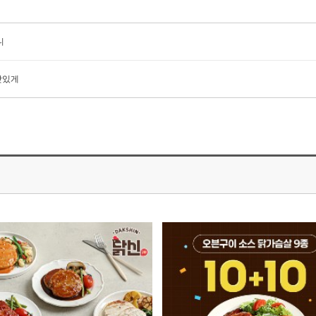
니
맛있게